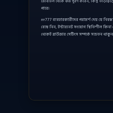
মোবাইল থেকে ফর্ম পূরণ করেন, কিন্তু তাড়াহুড
পারে।
rrr777 ব্যবহারকারীদের পরামর্শ দেয় যে নিব
বেছে নিন, ইন্টারনেট সংযোগ স্থিতিশীল কিন
থেকেই ব্রাউজার সেটিংস সম্পর্কে সচেতন থাকু