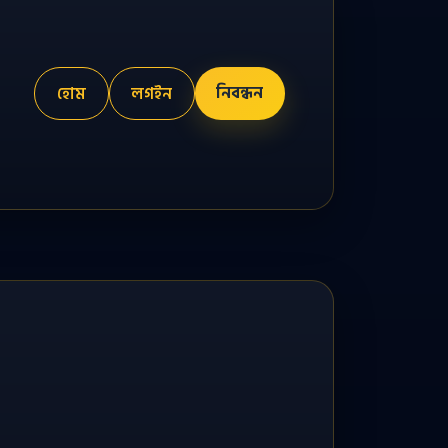
নিবন্ধন
হোম
লগইন