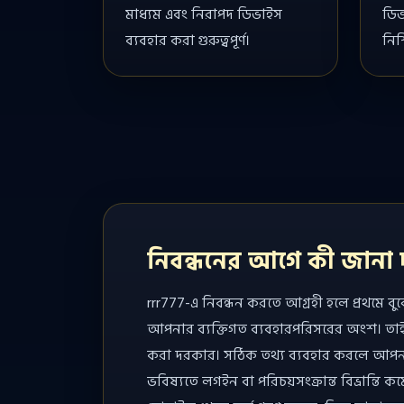
মাধ্যম এবং নিরাপদ ডিভাইস
ডিভ
ব্যবহার করা গুরুত্বপূর্ণ।
নিশ
নিবন্ধনের আগে কী জানা
rrr777-এ নিবন্ধন করতে আগ্রহী হলে প্রথমে ব
আপনার ব্যক্তিগত ব্যবহারপরিসরের অংশ। তাই এ
করা দরকার। সঠিক তথ্য ব্যবহার করলে আপনার
ভবিষ্যতে লগইন বা পরিচয়সংক্রান্ত বিভ্রান্তি