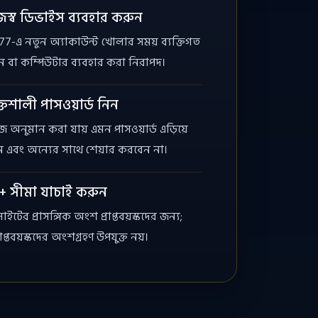
জস্ব ডিভাইস ব্যবহার করুন
777-এ নতুন অ্যাকাউন্ট খোলার সময় ব্যক্তিগত
 বা কম্পিউটার ব্যবহার করা নিরাপদ।
তিশালী পাসওয়ার্ড নিন
ে অনুমান করা যায় এমন পাসওয়ার্ড এড়িয়ে
ন এবং অন্যের সাথে শেয়ার করবেন না।
+ সীমা যাচাই করুন
াইটের প্রাসঙ্গিক অংশ প্রাপ্তবয়স্কদের জন্য;
াপ্তবয়স্কদের অংশগ্রহণ উপযুক্ত নয়।