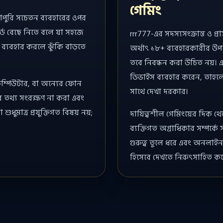
গেমিং
রোপুরি সচেতন ব্যবহারের ওপর
র্ড বেছে নিতে বলে যা সহজে
rrr777-এর সদস্যসংক্রান্ত ও প্র
 ব্যবহার করলে ঝুঁকি বাড়তে
অর্থাৎ ১৮+ ব্যবহারকারীর উ
তবে নিবন্ধন করা উচিত নয়।
ডিভাইস ব্যবহার করেন, তাহলে স
্পিউটার, বা অন্যের ফোন
সাথে দেখা দরকার।
 তথ্য সংরক্ষণ না করা এবং
ুধুমাত্র প্রযুক্তিগত বিষয় নয়;
দায়িত্বশীল গেমিংয়ের দিক 
ব্যক্তিগত অগ্রাধিকার সম্পর্ক
গুরুত্ব তুলে ধরে এবং অনলাইন
হিসেবে দেখতে নিরুৎসাহিত কর