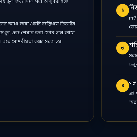
়োয় ভুল তথ্য দিলে পরে অসুবিধা হতে
নি
২
rrr
ন্ধনের আগে তারা একটি ব্যক্তিগত ডিভাইস
ফোন
া দেখুন, এবং শেয়ার করা ফোন হলে আগে
ন। এতে গোপনীয়তা রক্ষা সহজ হয়।
শক্
৩
সহজ
চলু
১৮
৪
এই স
অপ্র