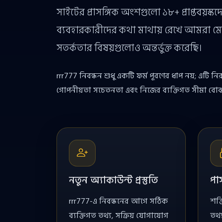
সাইটের প্রাসঙ্গিক অংশগুলো ১৮+ প্রাপ্তবয়স্
ব্যবহারকারীদের কথা মাথায় রেখে আমরা মো
সতর্কতার বিষয়গুলোও অন্তর্ভুক্ত করেছি।
rrr777 নিবন্ধন শুধু একটি ফর্ম পূরণের ধাপ নয়; এটি 
গোপনীয়তা সচেতনতা এবং নিজের ব্যক্তিগত সীমা বো
নতুন অ্যাকাউন্ট প্রস্তুতি
পাস
rrr777-এ নিবন্ধনের আগে সঠিক
শক্
ব্যক্তিগত তথ্য, সক্রিয় যোগাযোগ
তথ্