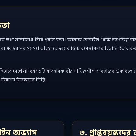
কতা
িত তথ্য মনোযোগ দিয়ে প্রদান করা। অনেকে মোবাইল থেকে স্বয়ংক্রিয় 
 এই ধরনের সমস্যা ভবিষ্যতে অ্যাকাউন্ট ব্যবস্থাপনায় বিভ্রান্তি তৈরি
ধাপ হিসেবে দেখে না; বরং এটি ব্যবহারকারীর দায়িত্বশীল ব্যবহারের শুরু বল
িরাপদ নিবন্ধনের ভিত্তি।
লগইন অভ্যাস
৩. প্রাপ্তবয়স্কদে