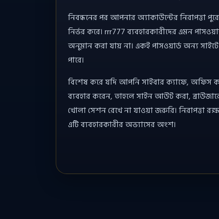
নিবন্ধনের পর আপনার অ্যাকাউন্টের নিরাপত্তা পু
নির্ভর করে। rrr777 ব্যবহারকারীদের এমন পাসওয়া
অনুমান করা যায় না। একই পাসওয়ার্ড অন্য সাইটে
পারে।
বিশেষ করে যদি আপনি সাইবার ক্যাফে, অফিস কম
ব্যবহার করেন, তাহলে সাইন আউট করা, ব্রাউজারে
খোলা সেশন রেখে না যাওয়া জরুরি। নিরাপত্তা রক্ষা শ
এটি ব্যবহারকারীর অভ্যাসের অংশ।