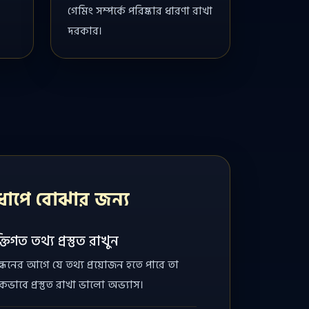
গেমিং সম্পর্কে পরিষ্কার ধারণা রাখা
দরকার।
াপে বোঝার জন্য
ক্তিগত তথ্য প্রস্তুত রাখুন
ন্ধনের আগে যে তথ্য প্রয়োজন হতে পারে তা
কভাবে প্রস্তুত রাখা ভালো অভ্যাস।