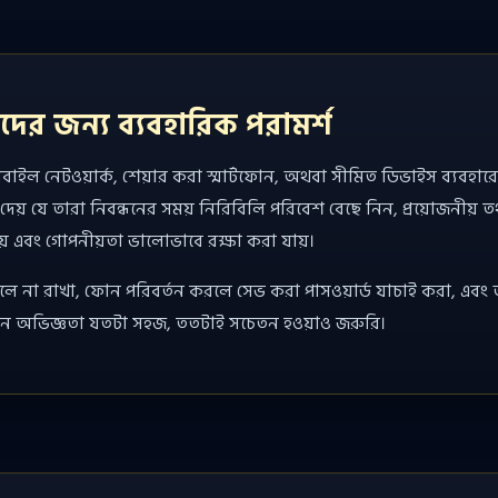
দের জন্য ব্যবহারিক পরামর্শ
াইল নেটওয়ার্ক, শেয়ার করা স্মার্টফোন, অথবা সীমিত ডিভাইস ব্যবহা
দেয় যে তারা নিবন্ধনের সময় নিরিবিলি পরিবেশ বেছে নিন, প্রয়োজনীয় তথ্
য় এবং গোপনীয়তা ভালোভাবে রক্ষা করা যায়।
ে না রাখা, ফোন পরিবর্তন করলে সেভ করা পাসওয়ার্ড যাচাই করা, এবং অ
ধন অভিজ্ঞতা যতটা সহজ, ততটাই সচেতন হওয়াও জরুরি।